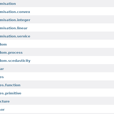
imisation
imisation.convex
imisation.integer
imisation.linear
imisation.service
ndom
ndom.process
dom.scedasticity
lar
ies
ies.function
es.primitive
ucture
sor