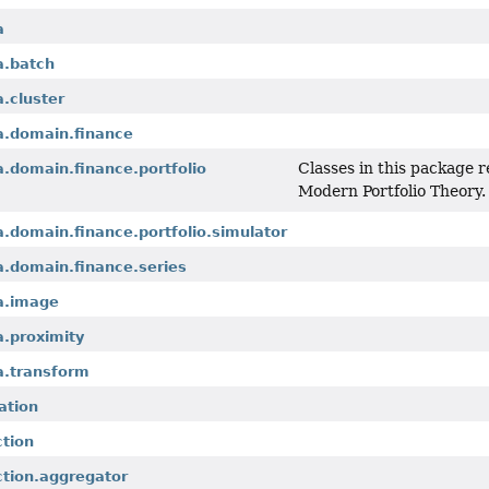
a
a.batch
a.cluster
a.domain.finance
Classes in this package r
a.domain.finance.portfolio
Modern Portfolio Theory.
a.domain.finance.portfolio.simulator
a.domain.finance.series
ta.image
a.proximity
a.transform
ation
ction
ction.aggregator