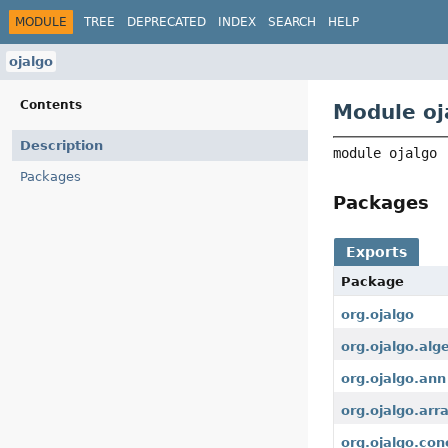
MODULE
TREE
DEPRECATED
INDEX
SEARCH
HELP
ojalgo
Contents
Module oj
Description
module 
ojalgo
Packages
Packages
Exports
Package
org.ojalgo
org.ojalgo.alg
org.ojalgo.ann
org.ojalgo.arr
org.ojalgo.con