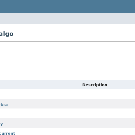
algo
Description
ebra
ay
current