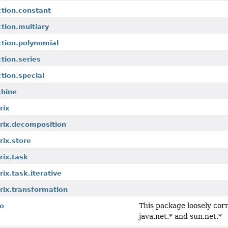
ction.constant
ction.multiary
ction.polynomial
ction.series
ction.special
chine
rix
trix.decomposition
rix.store
rix.task
ix.task.iterative
rix.transformation
This package loosely corr
io
java.net.* and sun.net.*