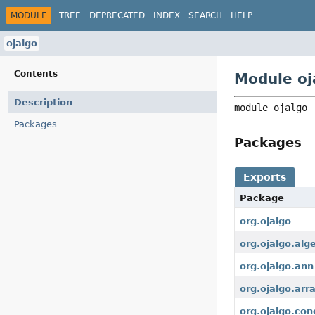
MODULE
TREE
DEPRECATED
INDEX
SEARCH
HELP
ojalgo
Contents
Module oj
Description
module 
ojalgo
Packages
Packages
Exports
Package
org.ojalgo
org.ojalgo.alg
org.ojalgo.ann
org.ojalgo.arr
org.ojalgo.con