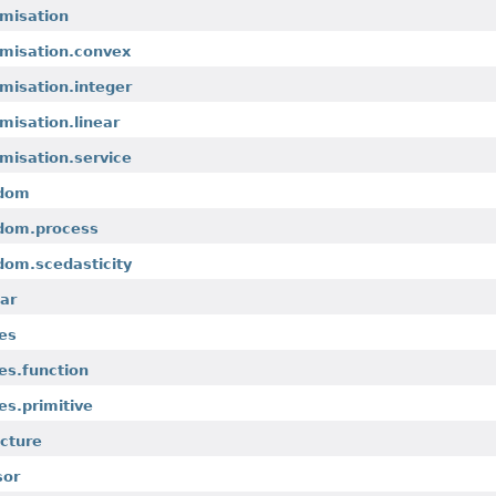
imisation
imisation.convex
imisation.integer
imisation.linear
imisation.service
ndom
ndom.process
dom.scedasticity
lar
ies
ies.function
es.primitive
ucture
sor