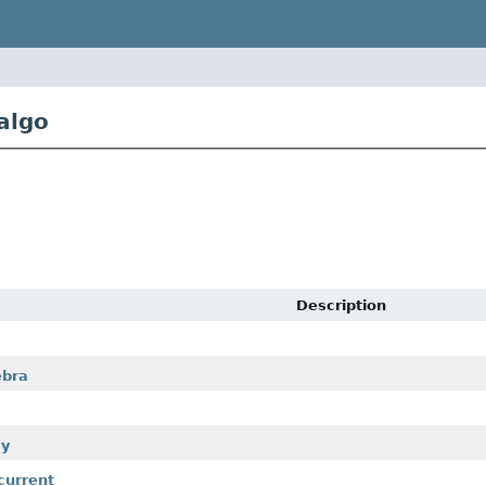
algo
Description
ebra
ay
current