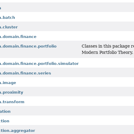
a
a.batch
a.cluster
a.domain.finance
Classes in this package r
a.domain.finance.portfolio
Modern Portfolio Theory.
a.domain.finance.portfolio.simulator
a.domain.finance.series
ta.image
a.proximity
a.transform
ation
ction
ction.aggregator