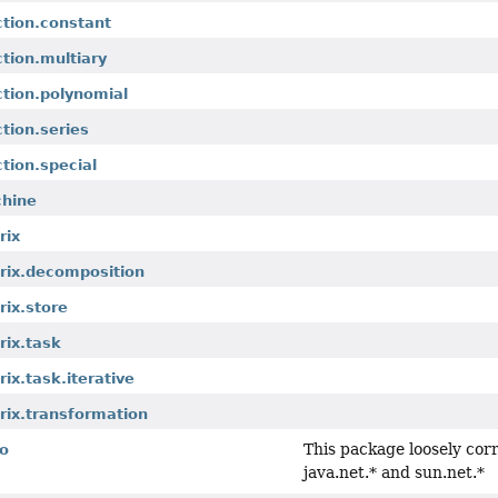
ction.constant
ction.multiary
ction.polynomial
ction.series
ction.special
chine
rix
trix.decomposition
rix.store
rix.task
ix.task.iterative
rix.transformation
This package loosely corr
io
java.net.* and sun.net.*