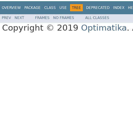
OVERVIEW
PACKAGE
CLASS
USE
TREE
DEPRECATED
INDEX
HE
PREV
NEXT
FRAMES
NO FRAMES
ALL CLASSES
Copyright © 2019
Optimatika
.