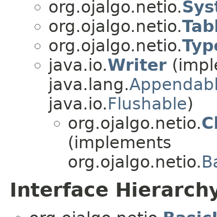
org.ojalgo.netio.
Sys
org.ojalgo.netio.
Tab
org.ojalgo.netio.
Typ
java.io.
Writer
(impl
java.lang.
Appendab
java.io.
Flushable
)
org.ojalgo.netio.
C
(implements
org.ojalgo.netio.
B
Interface Hierarch