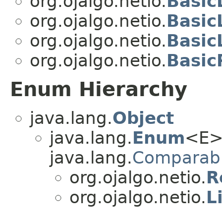
org.ojalgo.netio.
Basic
org.ojalgo.netio.
Basic
org.ojalgo.netio.
Basic
org.ojalgo.netio.
Basic
Enum Hierarchy
java.lang.
Object
java.lang.
Enum
<E>
java.lang.
Comparab
org.ojalgo.netio.
R
org.ojalgo.netio.
L