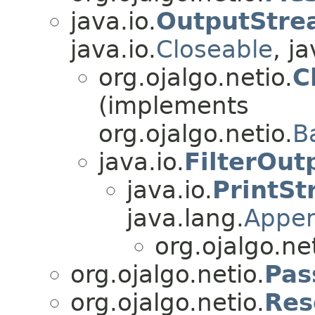
java.io.
OutputStre
java.io.
Closeable
, ja
org.ojalgo.netio.
C
(implements
org.ojalgo.netio.
B
java.io.
FilterOu
java.io.
PrintS
java.lang.
Appe
org.ojalgo.net
org.ojalgo.netio.
Pas
org.ojalgo.netio.
Res