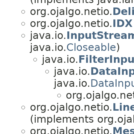
org.ojalgo.netio.
Del
org.ojalgo.netio.
IDX
java.io.
InputStrea
java.io.
Closeable
)
java.io.
FilterInp
java.io.
DataIn
java.io.
DataInp
org.ojalgo.net
org.ojalgo.netio.
Lin
(implements org.ojal
org.ojalgo.netio.
Mes