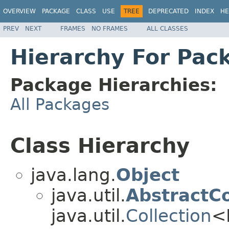
OVERVIEW
PACKAGE
CLASS
USE
TREE
DEPRECATED
INDEX
HE
PREV
NEXT
FRAMES
NO FRAMES
ALL CLASSES
Hierarchy For Pack
Package Hierarchies:
All Packages
Class Hierarchy
java.lang.
Object
java.util.
AbstractCo
java.util.
Collection
<