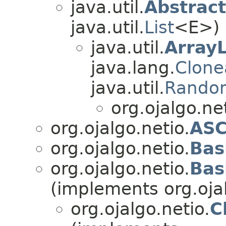
java.util.
Abstract
java.util.
List
<E>)
java.util.
ArrayL
java.lang.
Clone
java.util.
Rando
org.ojalgo.net
org.ojalgo.netio.
ASC
org.ojalgo.netio.
Bas
org.ojalgo.netio.
Bas
(implements org.ojal
org.ojalgo.netio.
C